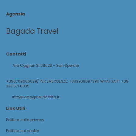
Agenzia
Bagada Travel
Contatti
Via Cagliari 31 09026 - San Sperate
+390709606029/ PER EMERGENZE: +393939097390 WHATSAPP: +39
333 571 6035
info@iviaggidellacosta.it
Link Utili
Politica sulla privacy
Politica sui cookie