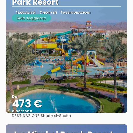
Park Resort
1 LOCALITÀ
7 NOTTE/I
1 ASSICURAZIONI
Solo soggiorno
Da
473 €
a persona
DESTINAZIONE:
Sharm el-Sheikh
Vedere