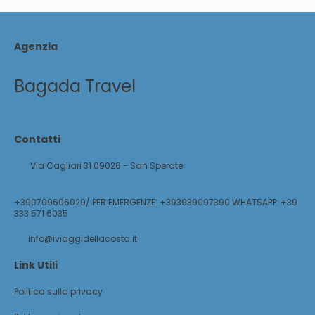
Agenzia
Bagada Travel
Contatti
Via Cagliari 31 09026 - San Sperate
+390709606029/ PER EMERGENZE: +393939097390 WHATSAPP: +39
333 571 6035
info@iviaggidellacosta.it
Link Utili
Politica sulla privacy