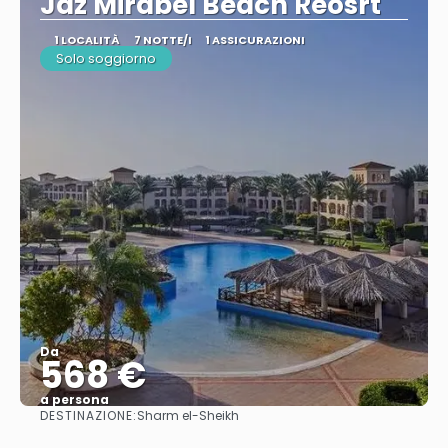
Jaz Mirabel Beach Reosrt
1 LOCALITÀ
7 NOTTE/I
1 ASSICURAZIONI
Solo soggiorno
Da
568 €
a persona
DESTINAZIONE:
Sharm el-Sheikh
Vedere