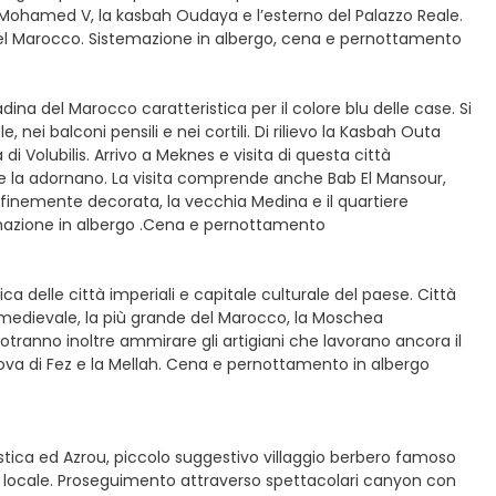
o Mohamed V, la kasbah Oudaya e l’esterno del Palazzo Reale.
 del Marocco. Sistemazione in albergo, cena e pernottamento
dina del Marocco caratteristica per il colore blu delle case. Si
, nei balconi pensili e nei cortili. Di rilievo la Kasbah Outa
i Volubilis. Arrivo a Meknes e visita di questa città
he la adornano. La visita comprende anche Bab El Mansour,
finemente decorata, la vecchia Medina e il quartiere
temazione in albergo .Cena e pernottamento
ica delle città imperiali e capitale culturale del paese. Città
 medievale, la più grande del Marocco, la Moschea
 potranno inoltre ammirare gli artigiani che lavorano ancora il
nuova di Fez e la Mellah. Cena e pernottamento in albergo
iistica ed Azrou, piccolo suggestivo villaggio berbero famoso
ante locale. Proseguimento attraverso spettacolari canyon con