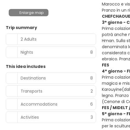
Marocco e vis
Pranzo in un 
Enlarge map
CHEFCHAOUEN 
3° giorno - 
Trip summary
Prima colazion
potrà anche no
2 Adults
Hman. Sulla st
denominata la
Nights
8
considerata c
ebraico. Pran
FES
This idea includes
4° giorno - F
Prima colazion
Destinations
8
magica e mist
Karouyine(dall
Transports
2
legno. Pranzo 
(Cenone di C
Accommodations
6
FES / MIDELT
5° giorno - 
Activities
3
Prima colazion
per le scultur