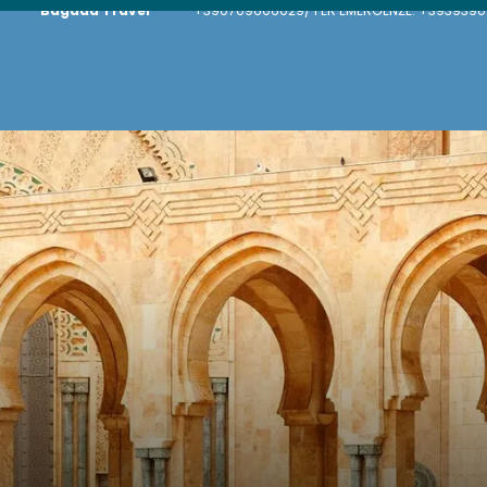
Bagada Travel
+390709606029/ PER EMERGENZE: +39393909