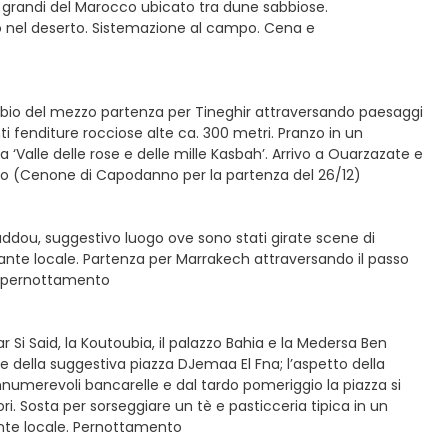
iù grandi del Marocco ubicato tra dune sabbiose.
o nel deserto. Sistemazione al campo. Cena e
mbio del mezzo partenza per Tineghir attraversando paesaggi
i fenditure rocciose alte ca. 300 metri. Pranzo in un
‘Valle delle rose e delle mille Kasbah’. Arrivo a Ouarzazate e
nto (Cenone di Capodanno per la partenza del 26/12)
nhaddou, suggestivo luogo ove sono stati girate scene di
orante locale. Partenza per Marrakech attraversando il passo
 e pernottamento
r Si Said, la Koutoubia, il palazzo Bahia e la Medersa Ben
 e della suggestiva piazza DJemaa El Fna; l’aspetto della
nnumerevoli bancarelle e dal tardo pomeriggio la piazza si
i. Sosta per sorseggiare un tè e pasticceria tipica in un
orante locale. Pernottamento