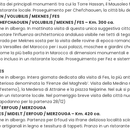
ita dei principali monumenti tra cui la Torre Hassan, il Mausole
ristorante locale. Proseguimento per Chefchaouen, la città blu
/ VOLUBILIS / MEKNES / FES
CHEFCHAOUEN / VOLUBILIS / MEKNES / FES – Km. 300 ca.
e in albergo. In mattinata visita di questa unica suggestiva citta
tare l’influenza architettonica andalusa visibile nei tetti di tegole
rada per Meknes sosta per la visita delle rovine di epoca romana d
 Versailles del Marocco per i suoi palazzi, moschee e giardini c
ome la più bella porta in Marocco di dimensioni monumentali e 
zo incluso in un ristorante locale. Proseguimento per Fez e sis
ES
e in albergo. Intera giornata dedicata alla visita di Fes, la più ant
eriosa denominata la ‘Firenze del Maghreb’. Visita della Medina
’esterno), la Medersa di Attraine e la piazza Nejjarine. Nel suk si
in un ristorante locale. Nel pomeriggio breve visita della città 
apodanno per la partenza 28/12)
 / ERFOUD / MERZOUGA
FES / MIDELT / ERFOUD / MERZOUGA – Km. 420 ca.
e in albergo. Partenza per Erfoud via Ifrane deliziosa località sc
e artigianali in legno e tessitura di tappeti. Pranzo in un ristor