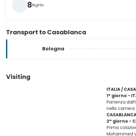
8
Nights
Transport to Casablanca
Bologna
Visiting
ITALIA / CA
1° giorno - 
Partenza dall’
nella camera 
CASABLANCA 
2° giorno -
Prima colazion
Mohammed V, i