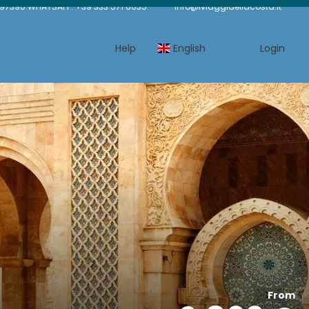
7390 WHATSAPP: +39 333 571 6035
info@iviaggidellacosta.it
Help
English
Login
From