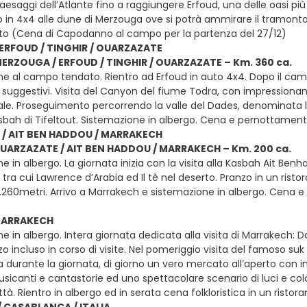
aesaggi dell’Atlante fino a raggiungere Erfoud, una delle oasi p
 in 4x4 alle dune di Merzouga ove si potrà ammirare il tramont
o (Cena di Capodanno al campo per la partenza del 27/12)
ERFOUD / TINGHIR / OUARZAZATE
MERZOUGA / ERFOUD / TINGHIR / OUARZAZATE – Km. 360 ca.
ne al campo tendato. Rientro ad Erfoud in auto 4x4. Dopo il ca
 suggestivi. Visita del Canyon del fiume Todra, con impressionant
ale. Proseguimento percorrendo la valle del Dades, denominata la 
Kasbah di Tifeltout. Sistemazione in albergo. Cena e pernottame
/ AIT BEN HADDOU / MARRAKECH
OUARZAZATE / AIT BEN HADDOU / MARRAKECH – Km. 200 ca.
e in albergo. La giornata inizia con la visita alla Kasbah Ait Be
tra cui Lawrence d’Arabia ed Il tè nel deserto. Pranzo in un rist
2.260metri. Arrivo a Marrakech e sistemazione in albergo. Cena
 MARRAKECH
e in albergo. Intera giornata dedicata alla visita di Marrakech: Da
o incluso in corso di visite. Nel pomeriggio visita del famoso suk
 durante la giornata, di giorno un vero mercato all’aperto con i
canti e cantastorie ed uno spettacolare scenario di luci e color
ittà. Rientro in albergo ed in serata cena folkloristica in un rist