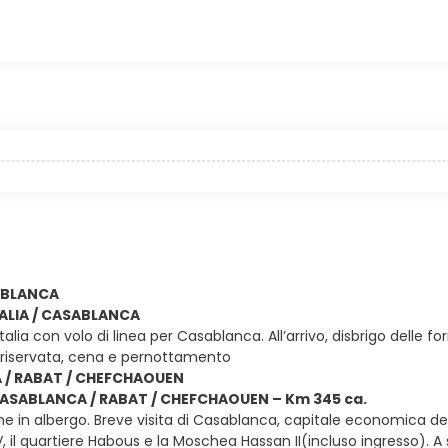
SABLANCA
ITALIA / CASABLANCA
Italia con volo di linea per Casablanca. All’arrivo, disbrigo delle
riservata, cena e pernottamento
/ RABAT / CHEFCHAOUEN
 CASABLANCA / RABAT / CHEFCHAOUEN – Km 345 ca.
e in albergo. Breve visita di Casablanca, capitale economica del 
l quartiere Habous e la Moschea Hassan II(incluso ingresso). A 