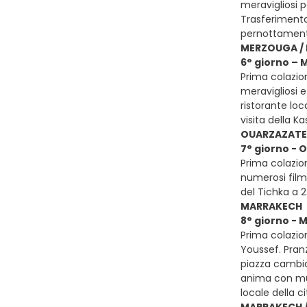
meravigliosi p
Trasferimento
pernottament
MERZOUGA / 
6° giorno – 
Prima colazio
meravigliosi e
ristorante loc
visita della 
OUARZAZATE 
7° giorno - 
Prima colazion
numerosi film 
del Tichka a 
MARRAKECH
8° giorno -
Prima colazion
Youssef. Pranz
piazza cambia
anima con musi
locale della c