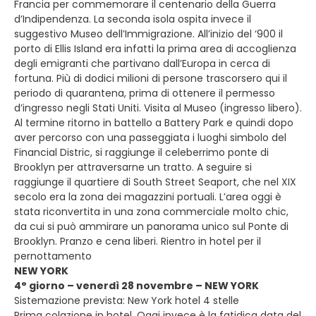
Francia per commemorare il centenario della Guerra
d’Indipendenza. La seconda isola ospita invece il
suggestivo Museo dell’Immigrazione. All’inizio del ‘900 il
porto di Ellis Island era infatti la prima area di accoglienza
degli emigranti che partivano dall’Europa in cerca di
fortuna. Più di dodici milioni di persone trascorsero qui il
periodo di quarantena, prima di ottenere il permesso
d’ingresso negli Stati Uniti. Visita al Museo (ingresso libero).
Al termine ritorno in battello a Battery Park e quindi dopo
aver percorso con una passeggiata i luoghi simbolo del
Financial Distric, si raggiunge il celeberrimo ponte di
Brooklyn per attraversarne un tratto. A seguire si
raggiunge il quartiere di South Street Seaport, che nel XIX
secolo era la zona dei magazzini portuali. L’area oggi è
stata riconvertita in una zona commerciale molto chic,
da cui si può ammirare un panorama unico sul Ponte di
Brooklyn. Pranzo e cena liberi. Rientro in hotel per il
pernottamento
NEW YORK
4° giorno – venerdì 28 novembre – NEW YORK
Sistemazione prevista: New York hotel 4 stelle
Prima colazione in hotel. Oggi invece è la fatidica data del