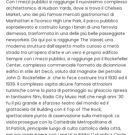
Con i mezzi pubblici si raggiunge il nuovissimo complesso
architettonico di Hudson Yards, dove si trova il Chelsea
Market, uno dei più famosi mercati gastronomici di
Manhattan e l’iconico High Line Park, il parco pubblico
sopraelevato e costruito lungo i binari di una ferrovia
dismessa, trasformata in una delle più belle passeggiate
newyorkesi. Da qui poi si raggiunge The Vassel, una
moderna struttura dall’aspetto molto curioso a metà
strada tra un’opera d’arte e un vero e proprio edificio.
Sempre con i mezzi pubblici, si raggiunge poi il Rockefeller
Center, complesso commerciale formato da diciannove
edifici in stile Art Decò, voluto dal magnate del petrolio
John D. Rockefeller Jr. che lo fece costruire tra il 1930 ed il
1939. Il complesso ospita alcune famose attrazioni
turistiche come la pista di pattinaggio su ghiaccio ripresa
in tantissimi film, Radio City Music Hall che negli anni ’30
fu il più grande e sfarzoso teatro del mondo ed il
grattacielo GE Building con il Top of The Rock,
spettacolare punto di osservazione sulla metropoli. La
visita prosegue con la Cattedrale Metropolitana di
St.Patrick, principale luogo di culto cattolico della città,
per poi raggiungere con i mezzi pubblici Columbus Circle,