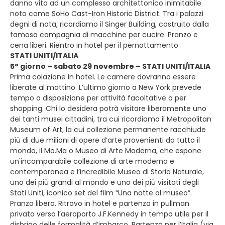
danno vita ad un complesso architettonico inimitabile
noto come SoHo Cast-Iron Historic District. Tra i palazzi
degni di nota, ricordiamo il Singer Building, costruito dalla
famosa compagnia di macchine per cucire. Pranzo e
cena liberi. Rientro in hotel per il pernottamento
STATI UNITI/ITALIA
5° giorno – sabato 29 novembre – STATI UNITI/ITALIA
Prima colazione in hotel. Le camere dovranno essere
liberate al mattino. L’ultimo giorno a New York prevede
tempo a disposizione per attività facoltative o per
shopping. Chi lo desidera potrà visitare liberamente uno
dei tanti musei cittadini, tra cui ricordiamo il Metropolitan
Museum of Art, la cui collezione permanente racchiude
più di due milioni di opere d‘arte provenienti da tutto il
mondo, il Mo.Ma o Museo di Arte Moderna, che espone
un'incomparabile collezione di arte moderna e
contemporanea e l’incredibile Museo di Storia Naturale,
uno dei più grandi al mondo e uno dei più visitati degli
Stati Uniti, iconico set del film “Una notte al museo”.
Pranzo libero. Ritrovo in hotel e partenza in pullman
privato verso l’aeroporto J.F.Kennedy in tempo utile per il
disbrigo delle formalità d’imbarco. Partenza per l’Italia (via