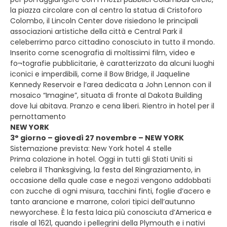
la piazza circolare con al centro la statua di Cristoforo
Colombo, il Lincoln Center dove risiedono le principali
associazioni artistiche della città e Central Park il
celeberrimo parco cittadino conosciuto in tutto il mondo.
Inserito come scenografia di moltissimi film, video e
fo¬tografie pubblicitarie, è caratterizzato da alcuni luoghi
iconici e imperdibili, come il Bow Bridge, il Jaqueline
Kennedy Reservoir e l’area dedicata a John Lennon con il
mosaico “Imagine”, situata di fronte al Dakota Building
dove lui abitava. Pranzo e cena liberi. Rientro in hotel per il
pernottamento
NEW YORK
3° giorno – giovedì 27 novembre – NEW YORK
Sistemazione prevista: New York hotel 4 stelle
Prima colazione in hotel. Oggi in tutti gli Stati Uniti si
celebra il Thanksgiving, la festa del Ringraziamento, in
occasione della quale case e negozi vengono addobbati
con zucche di ogni misura, tacchini finti, foglie d’acero e
tanto arancione e marrone, colori tipici dell’autunno
newyorchese. È la festa laica più conosciuta d’America e
risale al 1621, quando i pellegrini della Plymouth e i nativi