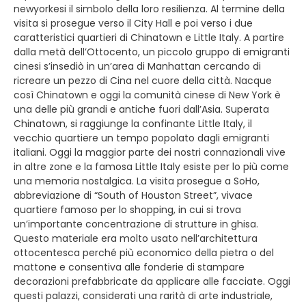
newyorkesi il simbolo della loro resilienza. Al termine della
visita si prosegue verso il City Hall e poi verso i due
caratteristici quartieri di Chinatown e Little Italy. A partire
dalla metà dell’Ottocento, un piccolo gruppo di emigranti
cinesi s’insediò in un’area di Manhattan cercando di
ricreare un pezzo di Cina nel cuore della città. Nacque
così Chinatown e oggi la comunità cinese di New York è
una delle più grandi e antiche fuori dall’Asia. Superata
Chinatown, si raggiunge la confinante Little Italy, il
vecchio quartiere un tempo popolato dagli emigranti
italiani. Oggi la maggior parte dei nostri connazionali vive
in altre zone e la famosa Little Italy esiste per lo più come
una memoria nostalgica. La visita prosegue a SoHo,
abbreviazione di “South of Houston Street”, vivace
quartiere famoso per lo shopping, in cui si trova
un’importante concentrazione di strutture in ghisa.
Questo materiale era molto usato nell’architettura
ottocentesca perché più economico della pietra o del
mattone e consentiva alle fonderie di stampare
decorazioni prefabbricate da applicare alle facciate. Oggi
questi palazzi, considerati una rarità di arte industriale,