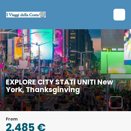
EXPLORE CITY STATI UNITI New
York, Thanksginving
From
2.485 €