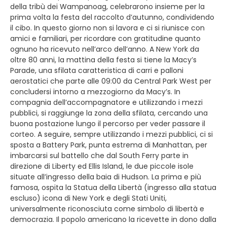
della tribù dei Wampanoag, celebrarono insieme per la
prima volta la festa del raccolto d’autunno, condividendo
il cibo. In questo giorno non si lavora e ci si riunisce con
amici e familiari, per ricordare con gratitudine quanto
ognuno ha ricevuto nell’arco dell’anno. A New York da
oltre 80 anni, la mattina della festa si tiene la Macy’s
Parade, una sfilata caratteristica di carri e palloni
aerostatici che parte alle 09:00 da Central Park West per
concludersi intorno a mezzogiorno da Macy’s. In
compagnia dell’accompagnatore e utilizzando i mezzi
pubblici, si raggiunge la zona della sfilata, cercando una
buona postazione lungo il percorso per veder passare il
corteo. A seguire, sempre utilizzando i mezzi pubblici, ci si
sposta a Battery Park, punta estrema di Manhattan, per
imbarcarsi sul battello che dal South Ferry parte in
direzione di Liberty ed Ellis Island, le due piccole isole
situate all’ingresso della baia di Hudson. La prima e più
famosa, ospita la Statua della Libertà (ingresso alla statua
escluso) icona di New York e degli Stati Uniti,
universalmente riconosciuta come simbolo di libertà e
democrazia. Il popolo americano la ricevette in dono dalla