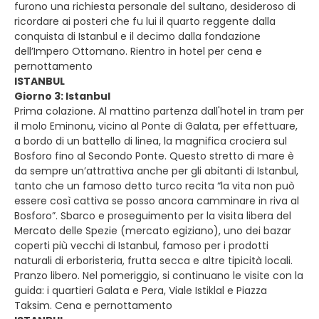
furono una richiesta personale del sultano, desideroso di
ricordare ai posteri che fu lui il quarto reggente dalla
conquista di Istanbul e il decimo dalla fondazione
dell’Impero Ottomano. Rientro in hotel per cena e
pernottamento
ISTANBUL
Giorno 3: Istanbul
Prima colazione. Al mattino partenza dall'hotel in tram per
il molo Eminonu, vicino al Ponte di Galata, per effettuare,
a bordo di un battello di linea, la magnifica crociera sul
Bosforo fino al Secondo Ponte. Questo stretto di mare è
da sempre un’attrattiva anche per gli abitanti di Istanbul,
tanto che un famoso detto turco recita “la vita non può
essere così cattiva se posso ancora camminare in riva al
Bosforo”. Sbarco e proseguimento per la visita libera del
Mercato delle Spezie (mercato egiziano), uno dei bazar
coperti più vecchi di Istanbul, famoso per i prodotti
naturali di erboristeria, frutta secca e altre tipicità locali.
Pranzo libero. Nel pomeriggio, si continuano le visite con la
guida: i quartieri Galata e Pera, Viale Istiklal e Piazza
Taksim. Cena e pernottamento