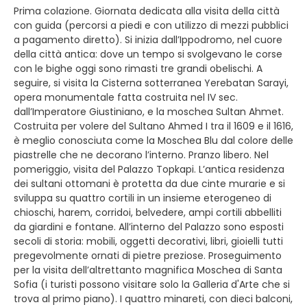
Prima colazione. Giornata dedicata alla visita della città
con guida (percorsi a piedi e con utilizzo di mezzi pubblici
a pagamento diretto). Si inizia dall’Ippodromo, nel cuore
della città antica: dove un tempo si svolgevano le corse
con le bighe oggi sono rimasti tre grandi obelischi. A
seguire, si visita la Cisterna sotterranea Yerebatan Sarayi,
opera monumentale fatta costruita nel IV sec.
dall’Imperatore Giustiniano, e la moschea Sultan Ahmet.
Costruita per volere del Sultano Ahmed I tra il 1609 e il 1616,
è meglio conosciuta come la Moschea Blu dal colore delle
piastrelle che ne decorano l’interno. Pranzo libero. Nel
pomeriggio, visita del Palazzo Topkapi. L’antica residenza
dei sultani ottomani è protetta da due cinte murarie e si
sviluppa su quattro cortili in un insieme eterogeneo di
chioschi, harem, corridoi, belvedere, ampi cortili abbelliti
da giardini e fontane. All’interno del Palazzo sono esposti
secoli di storia: mobili, oggetti decorativi, libri, gioielli tutti
pregevolmente ornati di pietre preziose. Proseguimento
per la visita dell’altrettanto magnifica Moschea di Santa
Sofia (i turisti possono visitare solo la Galleria d'Arte che si
trova al primo piano). I quattro minareti, con dieci balconi,